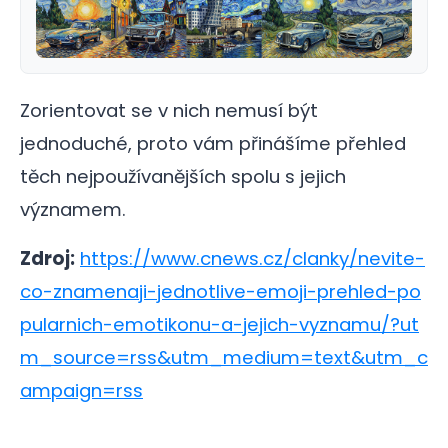
Zorientovat se v nich nemusí být
jednoduché, proto vám přinášíme přehled
těch nejpoužívanějších spolu s jejich
významem.
Zdroj:
https://www.cnews.cz/clanky/nevite-
co-znamenaji-jednotlive-emoji-prehled-po
pularnich-emotikonu-a-jejich-vyznamu/?ut
m_source=rss&utm_medium=text&utm_c
ampaign=rss