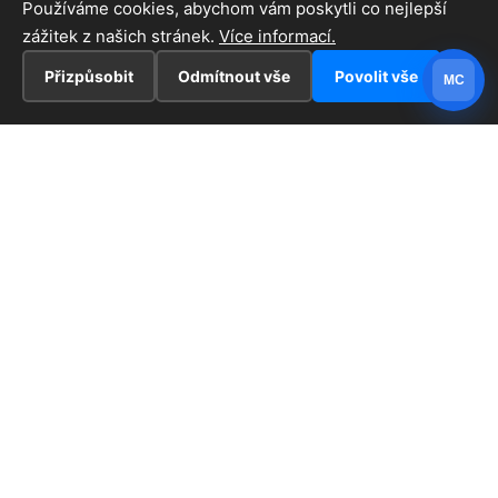
Používáme cookies, abychom vám poskytli co nejlepší
zážitek z našich stránek.
Více informací.
Přizpůsobit
Odmítnout vše
Povolit vše
MC
INFORMACE
Hlavní stránka !