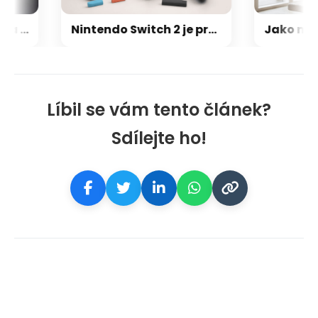
Nová GPU architektura od AMD pro hráče nemá ikonickou Infinity Cache: Co jsme se dozvěděli o RDNA 5
Nintendo Switch 2 je prý ještě větší trhák než první generace: Už se prodalo skoro 24 milionů
Líbil se vám tento článek?
Sdílejte ho!