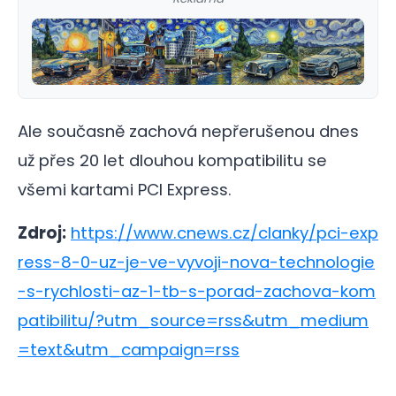
Ale současně zachová nepřerušenou dnes
už přes 20 let dlouhou kompatibilitu se
všemi kartami PCI Express.
Zdroj:
https://www.cnews.cz/clanky/pci-exp
ress-8-0-uz-je-ve-vyvoji-nova-technologie
-s-rychlosti-az-1-tb-s-porad-zachova-kom
patibilitu/?utm_source=rss&utm_medium
=text&utm_campaign=rss