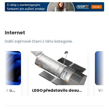
Internet
Další zajímavé čtení z této kategorie.
Nestačí kontrolovat adresu webu. Nový útok na Microsoft využívá oficiální portál
LEGO představilo dosud nejdetailnější model Hubbleova teleskopu