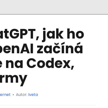
tGPT, jak ho
enAI začíná
e na Codex,
irmy
ternet
•
Autor:
Iveta