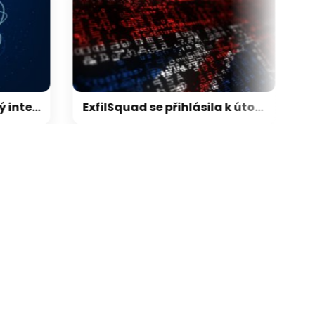
Vědci posunuli kvantový internet. Propojili ho s běžným internetem
ExfilSquad se přihlásila k útoku na britskou policii. Žádala výkupné za mlčení
galerie: cviky