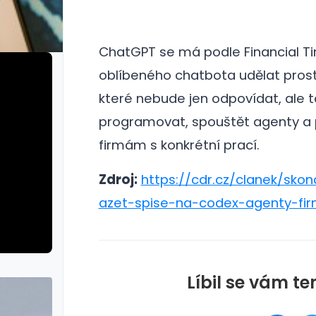
ChatGPT se má podle Financial T
oblíbeného chatbota udělat prost
které nebude jen odpovídat, ale 
programovat, spouštět agenty 
firmám s konkrétní prací.
Zdroj:
https://cdr.cz/clanek/sk
azet-spise-na-codex-agenty-fi
Líbil se vám te