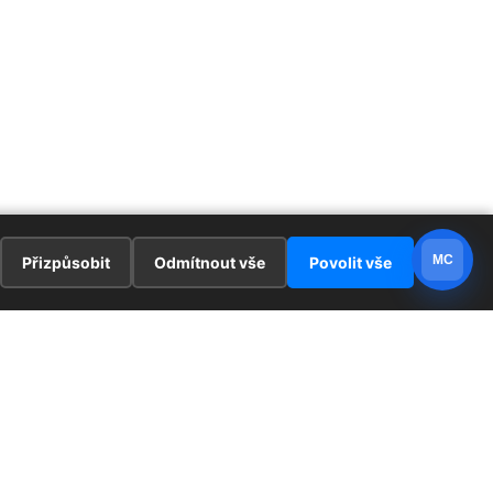
MC
Přizpůsobit
Odmítnout vše
Povolit vše
E
ZAJÍMAVOSTI
PRÁVNÍ UJEDNÁNÍ
ka !
Redaktoři
Ochrana osobních údajů