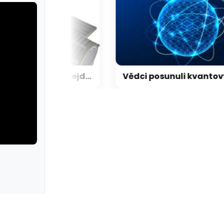
LEGO představilo dosud nejdetailnější model Hubbleova teleskopu
rie: cviky
galerie: cviky