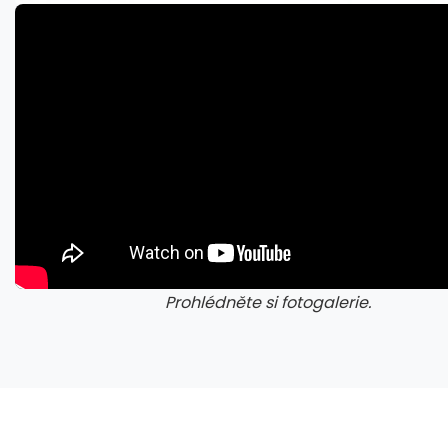
Nestačí kontrolovat adresu webu. Nový útok na Microsoft využívá oficiální portál
Prohlédněte si fotogalerie.
galerie: cviky
gale