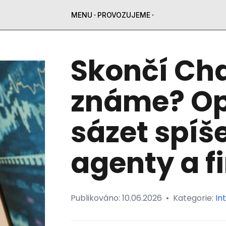
MENU
PROVOZUJEME
Skončí Cha
známe? Op
sázet spíš
agenty a f
Publikováno:
10.06.2026
•
Kategorie:
In