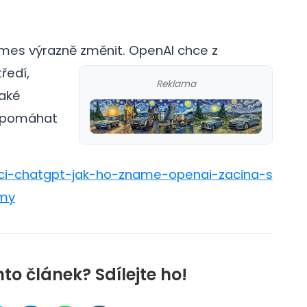
imes výrazně změnit.
OpenAI chce z
ředí,
Reklama
také
a pomáhat
onci-chatgpt-jak-ho-zname-openai-zacina-s
rmy
nto článek? Sdílejte ho!