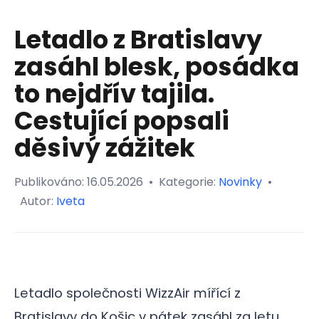
Letadlo z Bratislavy
zasáhl blesk, posádka
to nejdřív tajila.
Cestující popsali
děsivý zážitek
Publikováno:
16.05.2026
•
Kategorie:
Novinky
•
Autor:
Iveta
Letadlo společnosti WizzAir mířící z
Bratislavy do Košic v pátek zasáhl za letu