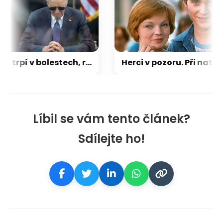
Biden trpí v bolestech, rakovina se rychle šíří. Je smutné to vidět, popsal exprezidentův syn
Herci v pozoru. Při natáčení komedie Hop – a je tu lidoop hrozila hvězdám zrádná zvířata
Líbil se vám tento článek?
Sdílejte ho!