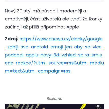
Nový 3D styl má působit moderněji a
emotivněji, část uživatelů ale tvrdí, že ikonky
začínají až příliš připomínat Apple
Zdroj:
https://www.cnews.cz/clanky/google
-zabiji-sve-android-emoji-jen-aby-se-vice-
podobal-applu-novy-3d-vzhled-sbira-smis
ene-reakce/?utm_source=rss&utm_mediu
m=text&utm_campaign=rss
Reklama