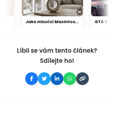
Nintendo Switch 2 je prý ještě větší trhák než první generace: Už se prodalo skoro 24 milionů
Jako mluvící Macintosh: OpenAI a Jony Ive chystají přelomový repráček, který bude reagovat i pohybem
Líbil se vám tento článek?
Sdílejte ho!