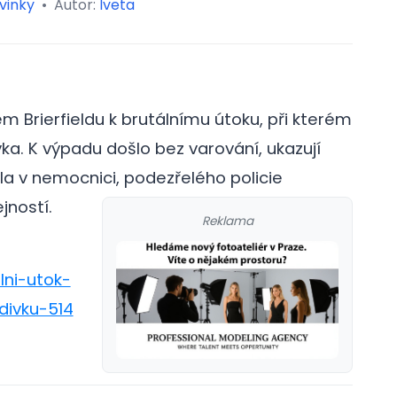
vinky
•
Autor:
Iveta
m Brierfieldu k brutálnímu útoku, při kterém
a. K výpadu došlo bez varování, ukazují
la v nemocnici, podezřelého policie
jností.
Reklama
lni-utok-
divku-514