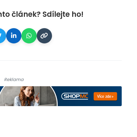
nto článek? Sdílejte ho!
Reklama
galerie: cviky