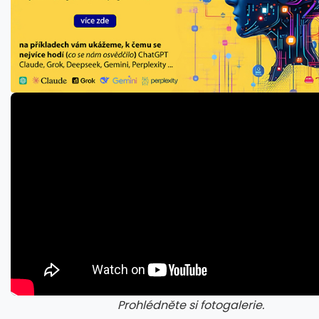
Prohlédněte si fotogalerie.
galerie: cviky
gale