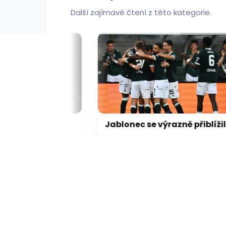
Další zajímavé čtení z této kategorie.
Třetí píseň Charlotte Gott je venku. Dcera Karla Gotta ukázala videoklip natočený ve Francii
Jablonec se výrazně přiblížil k postupu. Hradec proti oslabenému Besiktasu prohrál