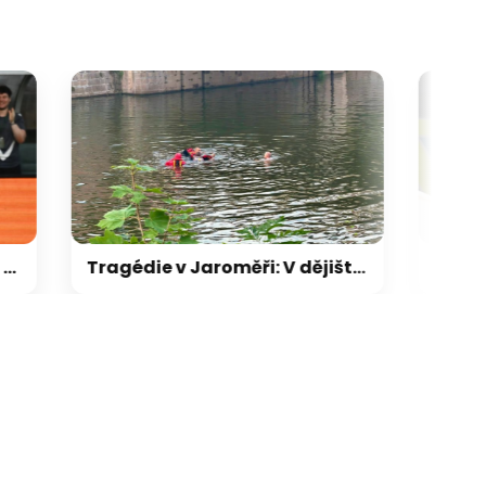
Tragédie v Jaroměři: V dějišti známého metalového festivalu utonul muž