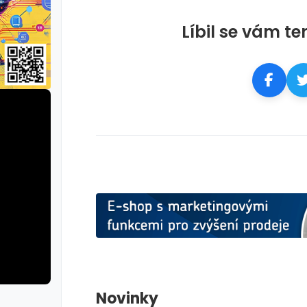
Líbil se vám te
Novinky
rie: cviky
galerie: cviky