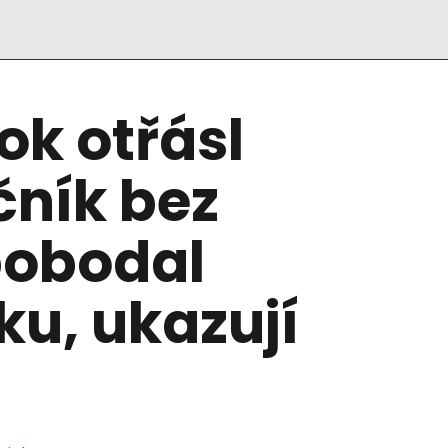
ok otřásl
čník bez
pobodal
ku, ukazují