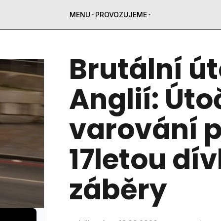
MENU
PROVOZUJEME
Brutální út
Anglií: Úto
varování 
17letou dív
záběry