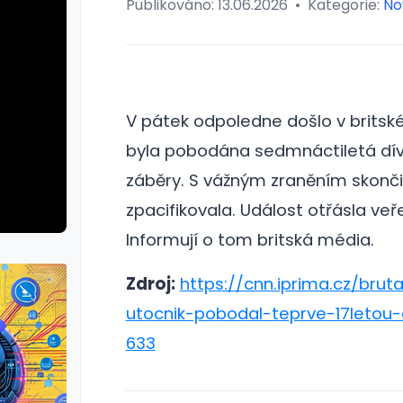
Publikováno:
13.06.2026
•
Kategorie:
No
V pátek odpoledne došlo v britské
byla pobodána sedmnáctiletá dívk
záběry. S vážným zraněním skonči
zpacifikovala.
Událost otřásla veře
Informují o tom britská média.
Zdroj:
https://cnn.iprima.cz/bruta
utocnik-pobodal-teprve-17letou-
633