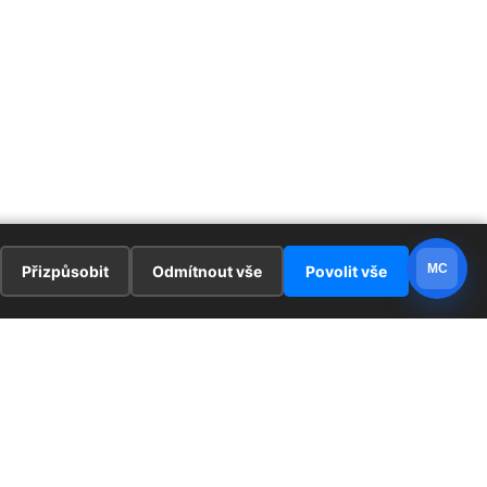
MC
Přizpůsobit
Odmítnout vše
Povolit vše
E
ZAJÍMAVOSTI
PRÁVNÍ UJEDNÁNÍ
ka !
Redaktoři
Ochrana osobních údajů