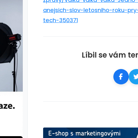
anejsich-slov-letosniho-roku-pry
tech-350371
Líbil se vám te