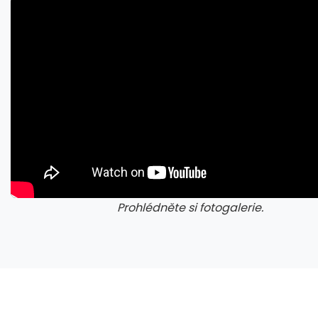
Prohlédněte si fotogalerie.
galerie: cviky
gale