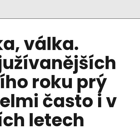
a, válka.
južívanějších
ního roku prý
elmi často i v
ích letech