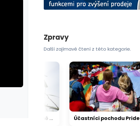
Zpravy
Další zajímavé čtení z této kategorie.
rie: cviky
galerie: cviky
Do Bulharska pronikl zřejmě ukrajinský dron, explodoval kilometr od plynovodu