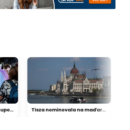
galerie: cviky
Účastníci pochodu Pride upozorňují na trvající nerovnosti i společenskou atmosféru
Tisza nominovala na maďarského prezidenta bývalého šéfa nejvyššího soudu