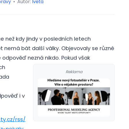
pravy
•
Autor:
Iveta
 než kdy jindy v posledních letech
ět nemá bát další války. Objevovaly se různé
 že odpověď nezná nikdo.
Pokud však
ch
Reklama
řada
dpověď i v
ty.cz/rss/
z-nejuziv