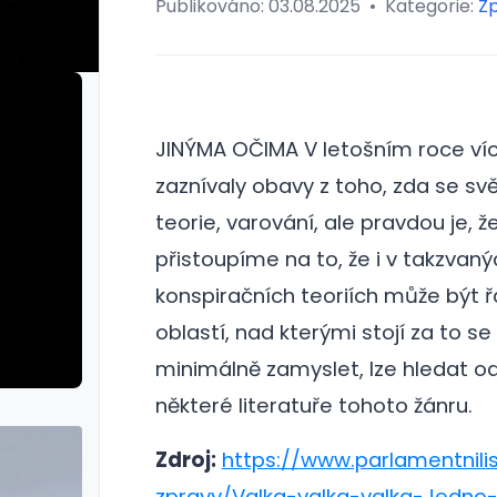
Publikováno:
03.08.2025
•
Kategorie:
Z
JINÝMA OČIMA V letošním roce více
zaznívaly obavy z toho, zda se sv
teorie, varování, ale pravdou je,
přistoupíme na to, že i v takzvaný
konspiračních teoriích může být 
oblastí, nad kterými stojí za to se
minimálně zamyslet, lze hledat o
některé literatuře tohoto žánru.
Zdroj:
https://www.parlamentnilis
zpravy/Valka-valka-valka-Jedno-