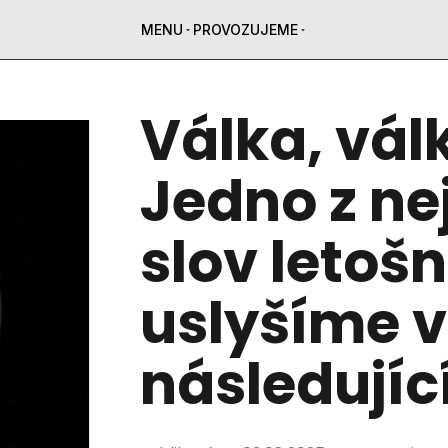
MENU
PROVOZUJEME
Válka, válk
Jedno z ne
slov letoš
uslyšíme v
následujíc