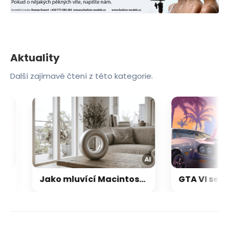
Aktuality
Další zajímavé čtení z této kategorie.
Jako mluvící Macintosh: OpenAI a Jony Ive chystají přelomový repráček, který bude reagovat i pohybem