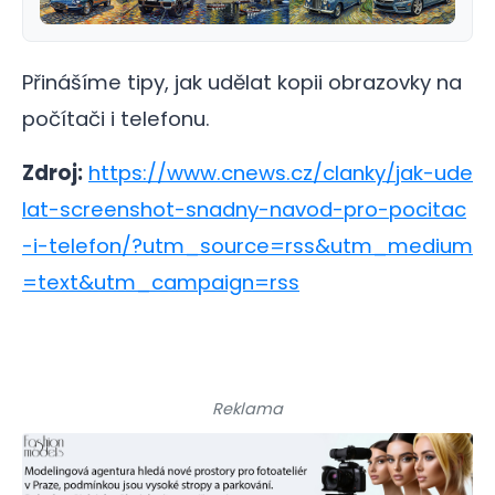
Přinášíme tipy, jak udělat kopii obrazovky na
počítači i telefonu.
Zdroj:
https://www.cnews.cz/clanky/jak-ude
lat-screenshot-snadny-navod-pro-pocitac
-i-telefon/?utm_source=rss&utm_medium
=text&utm_campaign=rss
Reklama